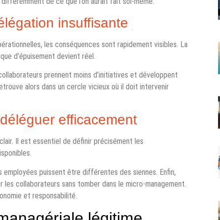
 différemment de ce que l’on aurait fait soi-même.
égation insuffisante
érationnelles, les conséquences sont rapidement visibles. La
isque d’épuisement devient réel.
 collaborateurs prennent moins d’initiatives et développent
ouve alors dans un cercle vicieux où il doit intervenir
déléguer efficacement
air. Il est essentiel de définir précisément les
isponibles.
employées puissent être différentes des siennes. Enfin,
er les collaborateurs sans tomber dans le micro-management.
tonomie et responsabilité.
managériale légitime